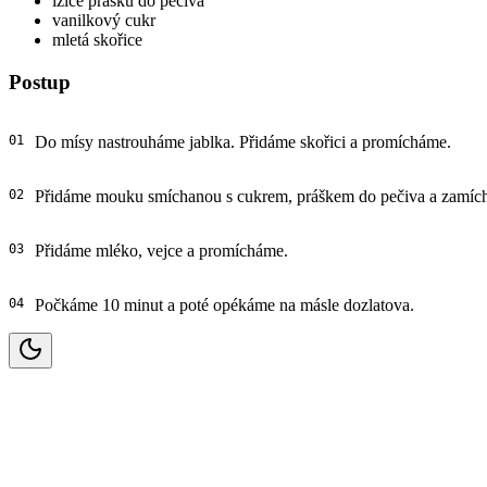
lžíce prášku do pečiva
vanilkový cukr
mletá skořice
Postup
Do mísy nastrouháme jablka. Přidáme skořici a promícháme.
Přidáme mouku smíchanou s cukrem, práškem do pečiva a zamíc
Přidáme mléko, vejce a promícháme.
Počkáme 10 minut a poté opékáme na másle dozlatova.